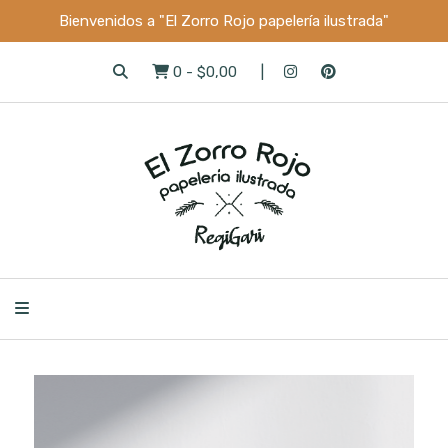
Bienvenidos a "El Zorro Rojo papelería ilustrada"
0
-
$0,00