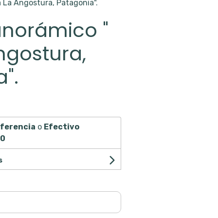
a La Angostura, Patagonia".
anorámico "
Angostura,
".
ferencia
o
Efectivo
00
s